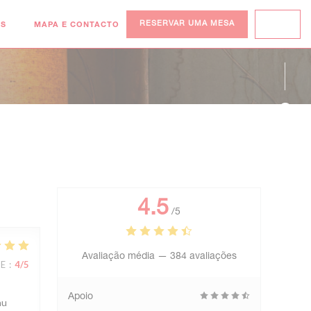
OS
MAPA E CONTACTO
RESERVAR UMA MESA
PT
((ABRE NUMA NOVA JANELA))
Face
Inst
4.5
/5
Avaliação média —
384 avaliações
CE
:
4
/5
Apoio
au