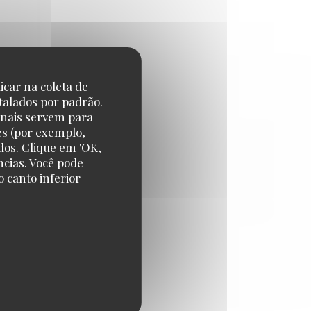
icar na coleta de
talados por padrão.
CE
:
3
/5
onais servem para
es (por exemplo,
 que
dos. Clique em 'OK,
ôt pour
ncias. Você pode
 canto inferior
CE
:
4
/5