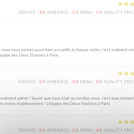
SERVICE
:
4
/5
AMBIENCE
:
5
/5
MENU
:
5
/5
QUALITY_PRI
 vous vous sentez aussi bien accueillis à chaque visite, c'est vraiment no
'équipe des Deux Stations à Paris
SERVICE
:
5
/5
AMBIENCE
:
5
/5
MENU
:
5
/5
QUALITY_PRI
 vraiment plaisir ! Savoir que tout était au rendez-vous, c'est exactement
dans notre établissement ! L'équipe des Deux Stations à Paris
SERVICE
:
5
/5
AMBIENCE
:
5
/5
MENU
:
4
/5
QUALITY_PRI