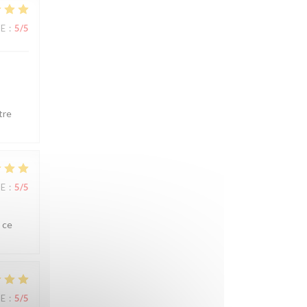
CE
:
5
/5
tre
CE
:
5
/5
 ce
CE
:
5
/5