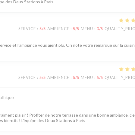
ipe des Deux Stations à Paris
SERVICE
:
5
/5
AMBIENCE
:
5
/5
MENU
:
3
/5
QUALITY_PRI
service et l'ambiance vous aient plu. On note votre remarque sur la cuisin
SERVICE
:
5
/5
AMBIENCE
:
5
/5
MENU
:
5
/5
QUALITY_PRI
pathique
vraiment plaisir ! Profiter de notre terrasse dans une bonne ambiance, c'e
s bientôt ! L'équipe des Deux Stations à Paris