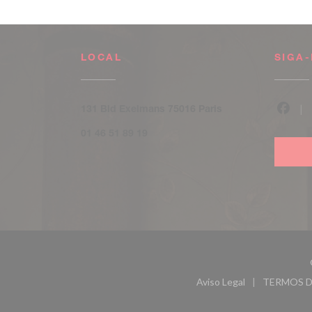
LOCAL
SIGA
((abre numa nova ja
131 Bld Exelmans 75016 Paris
Face
01 46 51 89 19
Aviso Legal
TERMOS D
((abre numa nova ja