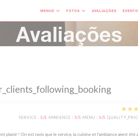
MENUS
FOTOS
AVALIAÇÕES
EVENT
Avaliações
_clients_following_booking
SERVICE
:
5
/5
AMBIENCE
:
5
/5
MENU
:
5
/5
QUALITY_PRI
t plaisir ! On est ravis que le service, la cuisine et l'ambiance aient été 