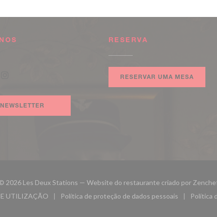
-NOS
RESERVA
nela))
RESERVAR UMA MESA
book ((abre numa nova janela))
Instagram ((abre numa nova janela))
NEWSLETTER
© 2026 Les Deux Stations — Website do restaurante criado por
Zenche
E UTILIZAÇÃO
Política de proteção de dados pessoais
Política 
nela))
((abre numa nova janela))
((abre numa nova janela))