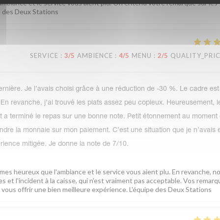
'ambiance et le service vous aient plu. On entend votre remarque sur les
ipe des Deux Stations
SERVICE
:
3
/5
AMBIENCE
:
4
/5
MENU
:
2
/5
QUALITY_PRI
ernière. Je l’avais choisi grâce à une réduction de -30 %. Le cadre est
. En revanche, j’ai trouvé les plats assez peu copieux. Heureusement, l
ux et a terminé le repas sur une bonne note. Petit étonnement au moment
rendre la monnaie sur mon paiement. C’est une situation que je n’avais
rience mitigée. Je donne la note de 7/10.
es heureux que l'ambiance et le service vous aient plu. En revanche, n
t l'incident à la caisse, qui n'est vraiment pas acceptable. Vos remar
vous offrir une bien meilleure expérience. L'équipe des Deux Stations