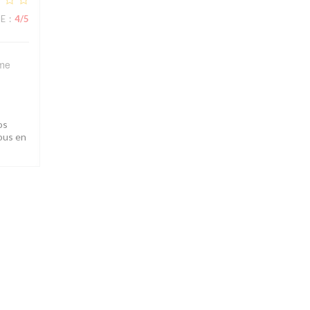
CE
:
4
/5
sme
os
nous en