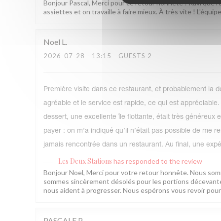
Bonjour Pascal, Merci pour ce retour honnête ! Ravi que l
assiettes et on travaille à faire mieux. À très vite ! L'équ
Noel
L
2026-07-28
- 13:15 - GUESTS 2
Première visite dans ce restaurant, et probablement la d
agréable et le service est rapide, ce qui est appréciable
dessert, une excellente île flottante, était très génére
payer : on m’a indiqué qu’il n’était pas possible de me 
jamais rencontrée dans un restaurant. Au final, une expé
Les Deux Stations
has responded to the review
Bonjour Noel, Merci pour votre retour honnête. Nous somm
sommes sincèrement désolés pour les portions décevantes e
nous aident à progresser. Nous espérons vous revoir pour 
PASCALE
P