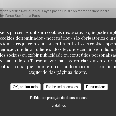
aiment plaisir ! Ravi que vous ayez passé un si bon moment dans notre
des Deux Stations à Paris
seus parceiros utilizam cookies neste site, o que pode impl
 cookies denominados «necessários» são obrigatórios e ins
SERVICE
:
4
/5
AMBIENCE
:
4
/5
MENU
:
3
/5
QUALITY_PRI
pcionais requerem seu consentimento. Esses cookies opci
vegação, medir a audiência do site, oferecer funcionalidad
es désolés que le plat du jour ne vous ait pas convaincu, c'est un point
des sociais) ou exibir publicidade ou conteúdos personaliza
ambiance et le service vous aient plu. Nous espérons vous revoir bient
'Recusar tudo' ou 'Personalizar' para gerenciar suas preferê
scolhas a qualquer momento clicando no ícone de cookie no
esquerdo das páginas do site.
SERVICE
:
5
/5
AMBIENCE
:
4
/5
MENU
:
3
/5
QUALITY_PRI
OK, aceitar tudo
Proíbe todos cookies
Personalizar
Política de proteção de dados pessoais
. Nourriture bonne
undefined