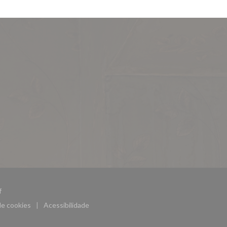
((abre numa nova janela))
f
de cookies
Acessibilidade
((abre numa nova janela))
((abre numa nova janela))