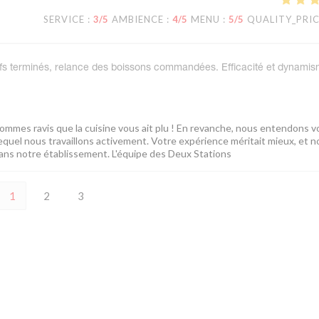
SERVICE
:
3
/5
AMBIENCE
:
4
/5
MENU
:
5
/5
QUALITY_PRI
tifs terminés, relance des boissons commandées. Efficacité et dynami
ommes ravis que la cuisine vous ait plu ! En revanche, nous entendons v
lequel nous travaillons activement. Votre expérience méritait mieux, et 
ns notre établissement. L'équipe des Deux Stations
1
2
3