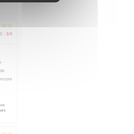
CE
:
3
/5
e
 de
 encore
ous
ques