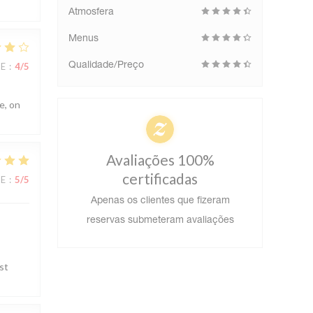
Atmosfera
Menus
CE
:
4
/5
Qualidade/Preço
e, on
Avaliações 100%
certificadas
CE
:
5
/5
Apenas os clientes que fizeram
reservas submeteram avaliações
st