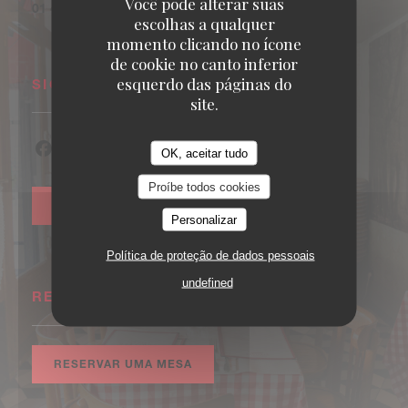
Você pode alterar suas
01 46 51 89 19
escolhas a qualquer
momento clicando no ícone
de cookie no canto inferior
esquerdo das páginas do
SIGA-NOS
site.
OK, aceitar tudo
Facebook ((abre numa nova janela))
Instagram ((abre numa nova janela))
Proíbe todos cookies
NEWSLETTER
Personalizar
Política de proteção de dados pessoais
undefined
RESERVA
RESERVAR UMA MESA