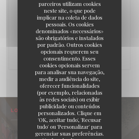
parceiros utilizam cookies
neste site, o que pode
implicar na coleta de dados
pessoais. Os cookies
denominados «necessários»
são obrigatórios e instalados
TODOS OS DIAS DO 17H00 NO 21H00
por padrão. Outros cookies
LES HEURES JOYEUSES
opcionais requerem seu
consentimento. Esses
cookies opcionais servem
para analisar sua navegação,
medir a audiência do site,
oferecer funcionalidades
(por exemplo, relacionadas
às redes sociais) ou exibir
publicidade ou conteúdos
LOCAL
personalizados. Clique em
'OK, aceitar tudo', 'Recusar
tudo' ou 'Personalizar' para
((abre numa nova janela))
131 Bld Exelmans 75016 Paris
gerenciar suas preferências.