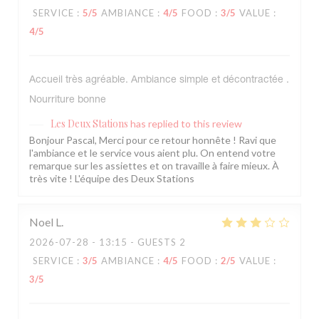
SERVICE
:
5
/5
AMBIANCE
:
4
/5
FOOD
:
3
/5
VALUE
:
4
/5
Accueil très agréable. Ambiance simple et décontractée .
Nourriture bonne
Les Deux Stations
has replied to this review
Bonjour Pascal, Merci pour ce retour honnête ! Ravi que
l'ambiance et le service vous aient plu. On entend votre
remarque sur les assiettes et on travaille à faire mieux. À
très vite ! L'équipe des Deux Stations
Noel
L
2026-07-28
- 13:15 - GUESTS 2
SERVICE
:
3
/5
AMBIANCE
:
4
/5
FOOD
:
2
/5
VALUE
:
3
/5