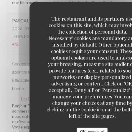
une bien meilleure expérience. L'équipe des Deux Stations
The restaurant and its partners us
PASCALE
P
cookies on this site, which may invol
2026-07-27
- 19:30 - GUESTS 5
the collection of personal data.
SERVICE
:
3
/5
AMBIANCE
:
4
/5
FOOD
:
5
/5
VALUE
:
'Necessary' cookies are mandatory a
installed by default. Other optional
4
/5
cookies require your consent. Thes
optional cookies are used to analyz
your browsing, measure site audienc
Service très lent, absence de desserte des verres
provide features (e.g., related to soci
apéritifs terminés, relance des boissons commandées.
networks) or display personalized
Efficacité et dynamisme seraient appréciées. Nourriture
advertising or content. Click on 'OK
accept all', 'Deny all' or 'Personalize' 
bonne.
manage your preferences. You can
Les Deux Stations
has replied to this review
change your choices at any time b
Bonjour Pascale, Merci pour votre retour honnête. Nous
clicking on the cookie icon at the bot
sommes ravis que la cuisine vous ait plu ! En revanche,
left of the site pages.
nous entendons vos remarques sur le rythme du service,
et c'est un point sur lequel nous travaillons activement.
Votre expérience méritait mieux, et nous en sommes
OK, accept all