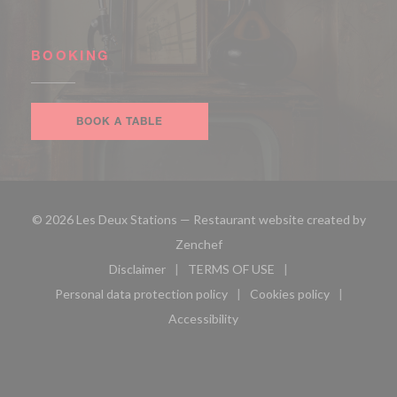
BOOKING
BOOK A TABLE
© 2026 Les Deux Stations — Restaurant website created by
((opens in a new window))
Zenchef
Disclaimer
TERMS OF USE
((opens in a new window))
((opens in a new window))
Personal data protection policy
Cookies policy
((opens in a new window))
((opens in a new 
Accessibility
((opens in a new window))