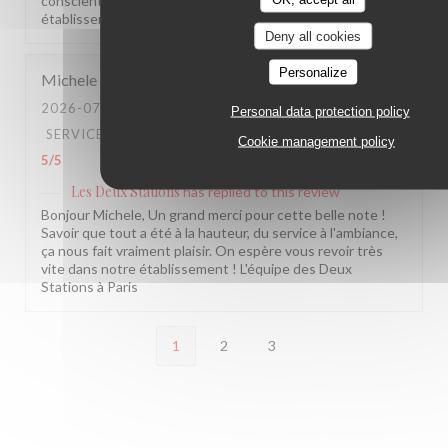
conscients. Nous espérons vous revoir bientôt dans notre
établissement. L'équipe des Deux Stations
Deny all cookies
Personalize
Michele
D
2026-07-27
- 19:30 - GUESTS 2
Personal data protection policy
SERVICE
:
5
/5
AMBIANCE
:
5
/5
FOOD
:
5
/5
VALUE
:
Cookie management policy
5
/5
Les Deux Stations
has replied to this review
Bonjour Michele, Un grand merci pour cette belle note !
Savoir que tout a été à la hauteur, du service à l'ambiance,
ça nous fait vraiment plaisir. On espère vous revoir très
vite dans notre établissement ! L'équipe des Deux
Stations à Paris
1
2
3