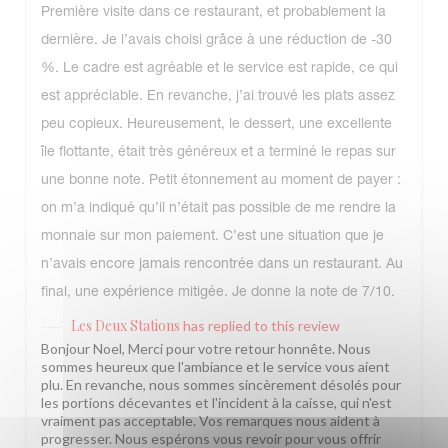
Première visite dans ce restaurant, et probablement la
dernière. Je l’avais choisi grâce à une réduction de -30
%. Le cadre est agréable et le service est rapide, ce qui
est appréciable. En revanche, j’ai trouvé les plats assez
peu copieux. Heureusement, le dessert, une excellente
île flottante, était très généreux et a terminé le repas sur
une bonne note. Petit étonnement au moment de payer :
on m’a indiqué qu’il n’était pas possible de me rendre la
monnaie sur mon paiement. C’est une situation que je
n’avais encore jamais rencontrée dans un restaurant. Au
final, une expérience mitigée. Je donne la note de 7/10.
Les Deux Stations
has replied to this review
Bonjour Noel, Merci pour votre retour honnête. Nous
sommes heureux que l'ambiance et le service vous aient
plu. En revanche, nous sommes sincèrement désolés pour
les portions décevantes et l'incident à la caisse, qui n'est
vraiment pas acceptable. Vos remarques nous aident à
progresser. Nous espérons vous revoir pour vous offrir