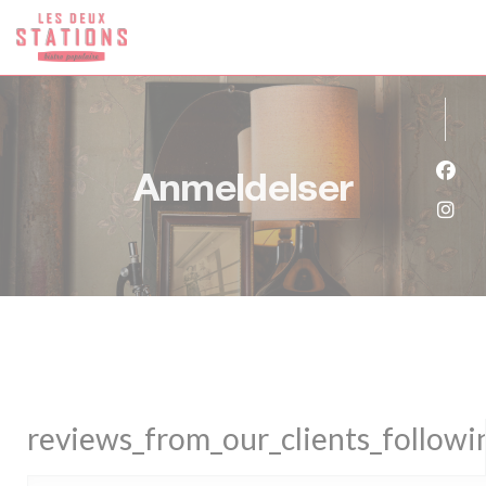
Panel for informasjonskapsler
Anmeldelser
Faceb
Insta
reviews_from_our_clients_follow