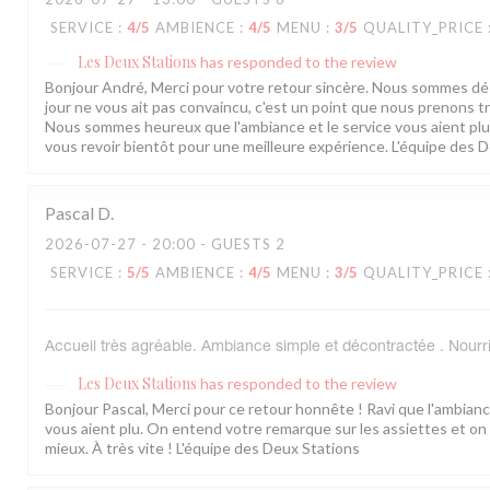
SERVICE
:
4
/5
AMBIENCE
:
4
/5
MENU
:
3
/5
QUALITY_PRICE
Les Deux Stations
has responded to the review
Bonjour André, Merci pour votre retour sincère. Nous sommes dés
jour ne vous ait pas convaincu, c'est un point que nous prenons tr
Nous sommes heureux que l'ambiance et le service vous aient pl
vous revoir bientôt pour une meilleure expérience. L'équipe des 
Pascal
D
2026-07-27
- 20:00 - GUESTS 2
SERVICE
:
5
/5
AMBIENCE
:
4
/5
MENU
:
3
/5
QUALITY_PRICE
Accueil très agréable. Ambiance simple et décontractée . Nourr
Les Deux Stations
has responded to the review
Bonjour Pascal, Merci pour ce retour honnête ! Ravi que l'ambianc
vous aient plu. On entend votre remarque sur les assiettes et on tr
mieux. À très vite ! L'équipe des Deux Stations