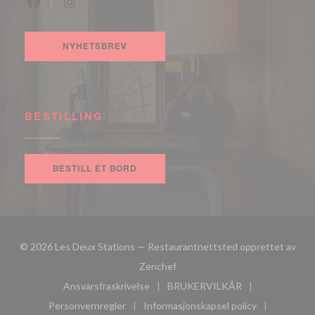
Facebook ((åpner i et nytt vindu))
Instagram ((åpner i et nytt vindu))
NYHETSBREV
BESTILLING
BESTILL ET BORD
© 2026 Les Deux Stations — Restaurantnettsted opprettet av
((åpner i et nytt vindu))
Zenchef
Ansvarsfraskrivelse
BRUKERVILKÅR
((åpner i et nytt vindu))
((åpner i et nytt vindu))
Personvernregler
Informasjonskapsel policy
((åpner i et nytt vindu))
((åpner i et nytt vindu))