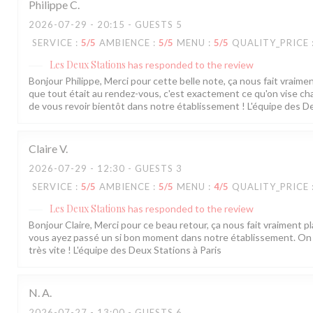
Philippe
C
2026-07-29
- 20:15 - GUESTS 5
SERVICE
:
5
/5
AMBIENCE
:
5
/5
MENU
:
5
/5
QUALITY_PRICE
Les Deux Stations
has responded to the review
Bonjour Philippe, Merci pour cette belle note, ça nous fait vraiment
que tout était au rendez-vous, c'est exactement ce qu'on vise chaq
de vous revoir bientôt dans notre établissement ! L'équipe des De
Claire
V
2026-07-29
- 12:30 - GUESTS 3
SERVICE
:
5
/5
AMBIENCE
:
5
/5
MENU
:
4
/5
QUALITY_PRICE
Les Deux Stations
has responded to the review
Bonjour Claire, Merci pour ce beau retour, ça nous fait vraiment pla
vous ayez passé un si bon moment dans notre établissement. On 
très vite ! L'équipe des Deux Stations à Paris
N.
A
2026-07-27
- 13:00 - GUESTS 6