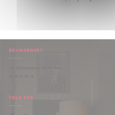
1
2
3
BELIGGENHET
((åpner i et nytt vindu))
131 Bld Exelmans 75016 Paris
01 46 51 89 19
FØLG OSS