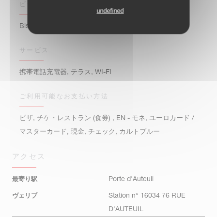
ビジネスタイプ
undefined
Bistro / Cuisine française / Terrasse
サービス
携帯電話充電器, テラス, WI-FI
ご利用可能なお支払い方法
ビザ, チケ・レストラン (食券) , EN - モネ, ユーロカード /
マスターカード, 現金, チェック, カルトブルー
アクセス
最寄り駅
Porte d'Auteuil
ヴェリブ
Station n° 16034 76 RUE
D'AUTEUIL