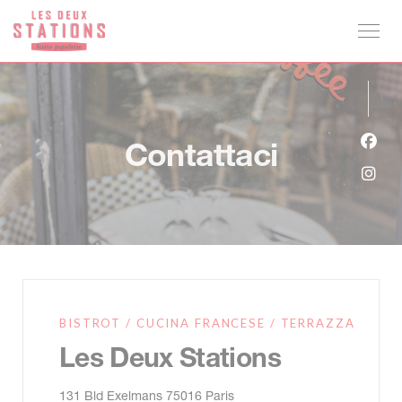
Personalizzazione delle tue scelte sui cookie
Contattaci
Face
Inst
BISTROT / CUCINA FRANCESE / TERRAZZA
Les Deux Stations
((apre una nuova finestra))
131 Bld Exelmans 75016 Paris