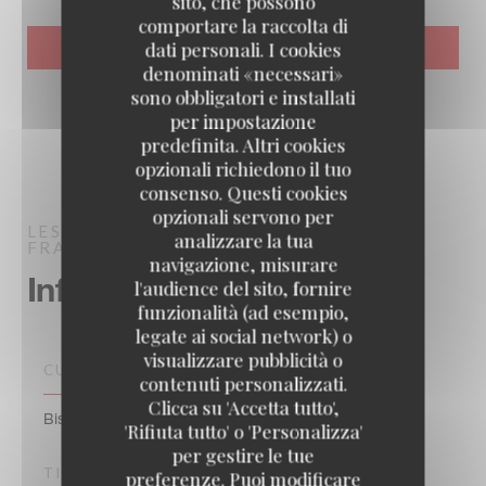
sito, che possono
comportare la raccolta di
dati personali. I cookies
denominati «necessari»
sono obbligatori e installati
per impostazione
predefinita. Altri cookies
opzionali richiedono il tuo
consenso. Questi cookies
opzionali servono per
LES DEUX STATIONS
BISTROT / CUCINA
analizzare la tua
FRANCESE / TERRAZZA
PARIS
navigazione, misurare
Informazioni pratiche
l'audience del sito, fornire
funzionalità (ad esempio,
legate ai social network) o
visualizzare pubblicità o
CUCINA
contenuti personalizzati.
Clicca su 'Accetta tutto',
Bistrot auvergnat, Tradizionale francese
'Rifiuta tutto' o 'Personalizza'
per gestire le tue
TIPOLOGIA
preferenze. Puoi modificare