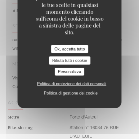
le tue scelte in qualsiasi
momento cliccando
Bistrot / Cucina francese / Terrazza
sull'icona del cookie in basso
a sinistra delle pagine del
SERVIZI
sito.
caricatore del telefono cellulare, Terrazzo, Connessione
Ok, accetta tutto
wifi
Rifiuta tutti i cookie
METODO DI PAGAMENTO
Personalizza
Visa, Titoli Restaurant, Moneo, Eurocard / Mastercard,
Politica di protezione dei dati personali
Contanti, Assegni, Bancomat
Politica di gestione dei cookie
ACCESSO
Metro
Porte d'Auteuil
Bike-sharing
Station n° 16034 76 RUE
D'AUTEUIL