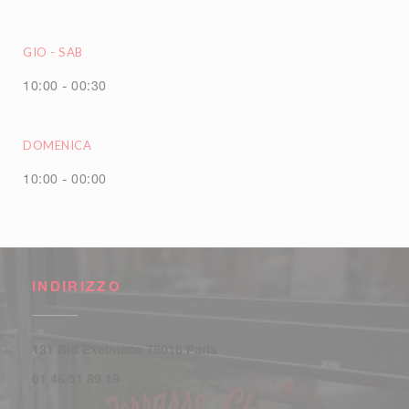
GIO
-
SAB
10:00 - 00:30
DOMENICA
10:00 - 00:00
INDIRIZZO
((apre una nuova finestra))
131 Bld Exelmans 75016 Paris
01 46 51 89 19