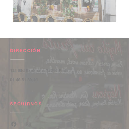
DIRECCIÓN
((abre en una nueva ventana))
131 Bld Exelmans 75016 Paris
01 46 51 89 19
SEGUIRNOS