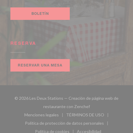
Facebook ((abre en una nueva ventana))
Instagram ((abre en una nueva ventana))
BOLETÍN
RESERVA
RESERVAR UNA MESA
© 2026 Les Deux Stations — Creación de página web de
((abre en una nueva ven
restaurante con
Zenchef
Menciones legales
TÉRMINOS DE USO
((abre en una nueva ventana))
((abre en una nueva ven
Política de protección de datos personales
((abre en una nueva ventana))
Política de cookies
Accesibilidad