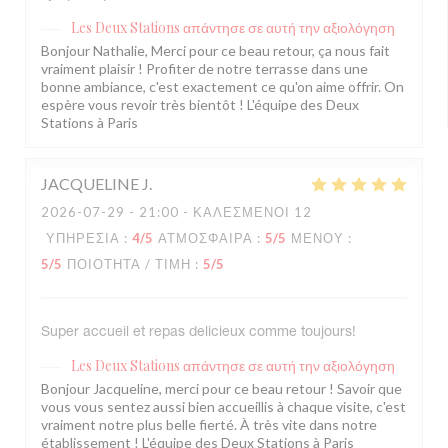
Les Deux Stations
απάντησε σε αυτή την αξιολόγηση
Bonjour Nathalie, Merci pour ce beau retour, ça nous fait
vraiment plaisir ! Profiter de notre terrasse dans une
bonne ambiance, c'est exactement ce qu'on aime offrir. On
espère vous revoir très bientôt ! L'équipe des Deux
Stations à Paris
JACQUELINE
J
2026-07-29
- 21:00 - ΚΑΛΕΣΜΈΝΟΙ 12
ΥΠΗΡΕΣΊΑ
:
4
/5
ΑΤΜΌΣΦΑΙΡΑ
:
5
/5
ΜΕΝΟΎ
:
5
/5
ΠΟΙΌΤΗΤΑ / ΤΙΜΉ
:
5
/5
Super accueil et repas delicieux comme toujours!
Les Deux Stations
απάντησε σε αυτή την αξιολόγηση
Bonjour Jacqueline, merci pour ce beau retour ! Savoir que
vous vous sentez aussi bien accueillis à chaque visite, c'est
vraiment notre plus belle fierté. À très vite dans notre
établissement ! L'équipe des Deux Stations à Paris