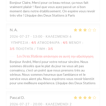
Bonjour Claire, Merci pour ce beau retour, ça nous fait
vraiment plaisir ! Ravi que vous ayez passé un si bon
moment dans notre établissement. On espère vous revoir
très vite ! L'équipe des Deux Stations à Paris
N.
A
2026-07-27
- 13:00 - ΚΑΛΕΣΜΈΝΟΙ 6
ΥΠΗΡΕΣΊΑ
:
4
/5
ΑΤΜΌΣΦΑΙΡΑ
:
4
/5
ΜΕΝΟΎ
:
3
/5
ΠΟΙΌΤΗΤΑ / ΤΙΜΉ
:
3
/5
Les Deux Stations
απάντησε σε αυτή την αξιολόγηση
Bonjour André, Merci pour votre retour sincère. Nous
sommes désolés que le plat du jour ne vous ait pas
convaincu, c'est un point que nous prenons très au
sérieux. Nous sommes heureux que l'ambiance et le
service vous aient plu. Nous espérons vous revoir bientôt
pour une meilleure expérience. L'équipe des Deux Stations
Pascal
D
2026-07-27
- 20:00 - ΚΑΛΕΣΜΈΝΟΙ 2