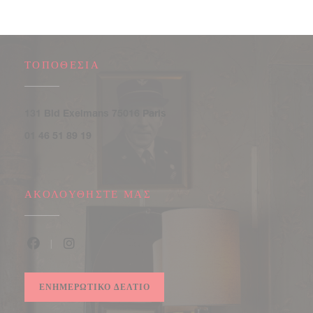
ΤΟΠΟΘΕΣΊΑ
((ανοίγει σε νέο παράθυρο))
131 Bld Exelmans 75016 Paris
01 46 51 89 19
ΑΚΟΛΟΥΘΉΣΤΕ ΜΑΣ
Facebook ((ανοίγει σε νέο παράθυρο))
Instagram ((ανοίγει σε νέο παράθυρο))
ΕΝΗΜΕΡΩΤΙΚΌ ΔΕΛΤΊΟ