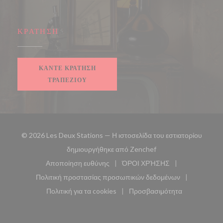
ΚΡΆΤΗΣΗ
ΚΆΝΤΕ ΚΡΆΤΗΣΗ
ΤΡΑΠΕΖΙΟΎ
© 2026 Les Deux Stations — Η ιστοσελίδα του εστιατορίου
((ανοίγει σε νέο παρά
δημιουργήθηκε από
Zenchef
Αποποίηση ευθύνης
ΌΡΟΙ ΧΡΉΣΗΣ
((ανοίγει σε νέο παράθυρο))
((ανοίγει σε νέο παράθυ
Πολιτική προστασίας προσωπικών δεδομένων
((ανοίγει σε νέο παράθυρο))
Πολιτική για τα cookies
Προσβασιμότητα
((ανοίγει σε νέο παράθυρο))
((ανοίγει σε νέο παρά