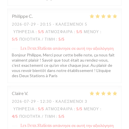
Philippe
C
2026-07-29
- 20:15 - ΚΑΛΕΣΜΈΝΟΙ 5
ΥΠΗΡΕΣΊΑ
:
5
/5
ΑΤΜΌΣΦΑΙΡΑ
:
5
/5
ΜΕΝΟΎ
:
5
/5
ΠΟΙΌΤΗΤΑ / ΤΙΜΉ
:
5
/5
Les Deux Stations
απάντησε σε αυτή την αξιολόγηση
Bonjour Philippe, Merci pour cette belle note, ça nous fait
vraiment plaisir ! Savoir que tout était au rendez-vous,
c'est exactement ce qu'on vise chaque jour. Au plaisir de
vous revoir bientôt dans notre établissement ! L'équipe
des Deux Stations à Paris
Claire
V
2026-07-29
- 12:30 - ΚΑΛΕΣΜΈΝΟΙ 3
ΥΠΗΡΕΣΊΑ
:
5
/5
ΑΤΜΌΣΦΑΙΡΑ
:
5
/5
ΜΕΝΟΎ
:
4
/5
ΠΟΙΌΤΗΤΑ / ΤΙΜΉ
:
5
/5
Les Deux Stations
απάντησε σε αυτή την αξιολόγηση