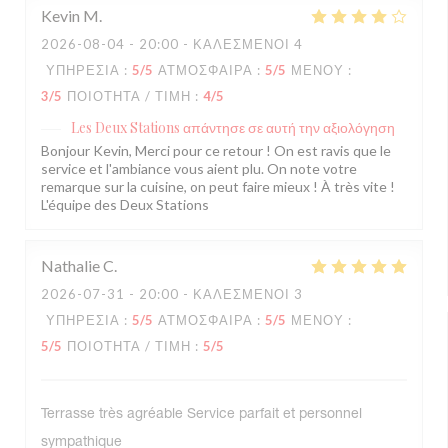
Kevin
M
2026-08-04
- 20:00 - ΚΑΛΕΣΜΈΝΟΙ 4
ΥΠΗΡΕΣΊΑ
:
5
/5
ΑΤΜΌΣΦΑΙΡΑ
:
5
/5
ΜΕΝΟΎ
:
3
/5
ΠΟΙΌΤΗΤΑ / ΤΙΜΉ
:
4
/5
Les Deux Stations
απάντησε σε αυτή την αξιολόγηση
Bonjour Kevin, Merci pour ce retour ! On est ravis que le
service et l'ambiance vous aient plu. On note votre
remarque sur la cuisine, on peut faire mieux ! À très vite !
L'équipe des Deux Stations
Nathalie
C
2026-07-31
- 20:00 - ΚΑΛΕΣΜΈΝΟΙ 3
ΥΠΗΡΕΣΊΑ
:
5
/5
ΑΤΜΌΣΦΑΙΡΑ
:
5
/5
ΜΕΝΟΎ
:
5
/5
ΠΟΙΌΤΗΤΑ / ΤΙΜΉ
:
5
/5
Terrasse très agréable Service parfait et personnel
sympathique