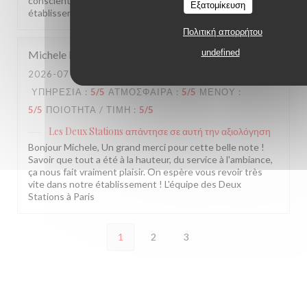
conscients. Nous espérons vous revoir bientôt dans notre
Εξατομίκευση
établissement. L'équipe des Deux Stations
Πολιτική απορρήτου
undefined
Michele
D
2026-07-27
- 19:30 - ΚΑΛΕΣΜΈΝΟΙ 2
ΥΠΗΡΕΣΊΑ
:
5
/5
ΑΤΜΌΣΦΑΙΡΑ
:
5
/5
ΜΕΝΟΎ
:
5
/5
ΠΟΙΌΤΗΤΑ / ΤΙΜΉ
:
5
/5
Les Deux Stations
απάντησε σε αυτή την αξιολόγηση
Bonjour Michele, Un grand merci pour cette belle note !
Savoir que tout a été à la hauteur, du service à l'ambiance,
ça nous fait vraiment plaisir. On espère vous revoir très
vite dans notre établissement ! L'équipe des Deux
Stations à Paris
1
2
3