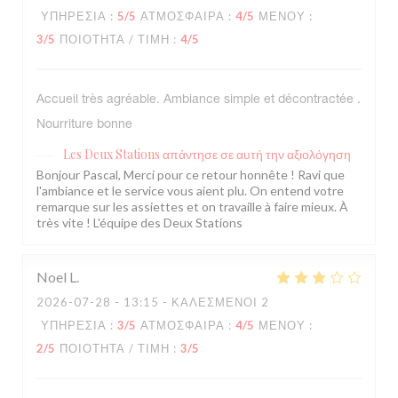
ΥΠΗΡΕΣΊΑ
:
5
/5
ΑΤΜΌΣΦΑΙΡΑ
:
4
/5
ΜΕΝΟΎ
:
3
/5
ΠΟΙΌΤΗΤΑ / ΤΙΜΉ
:
4
/5
Accueil très agréable. Ambiance simple et décontractée .
Nourriture bonne
Les Deux Stations
απάντησε σε αυτή την αξιολόγηση
Bonjour Pascal, Merci pour ce retour honnête ! Ravi que
l'ambiance et le service vous aient plu. On entend votre
remarque sur les assiettes et on travaille à faire mieux. À
très vite ! L'équipe des Deux Stations
Noel
L
2026-07-28
- 13:15 - ΚΑΛΕΣΜΈΝΟΙ 2
ΥΠΗΡΕΣΊΑ
:
3
/5
ΑΤΜΌΣΦΑΙΡΑ
:
4
/5
ΜΕΝΟΎ
:
2
/5
ΠΟΙΌΤΗΤΑ / ΤΙΜΉ
:
3
/5