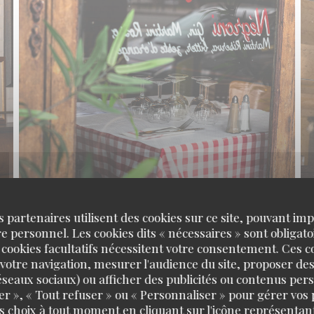
s partenaires utilisent des cookies sur ce site, pouvant impl
 personnel. Les cookies dits « nécessaires » sont obligatoi
 cookies facultatifs nécessitent votre consentement. Ces co
votre navigation, mesurer l'audience du site, proposer des
 réseaux sociaux) ou afficher des publicités ou contenus per
er », « Tout refuser » ou « Personnaliser » pour gérer vos
s choix à tout moment en cliquant sur l'icône représentant