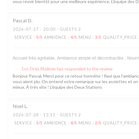
vous revoir bientôt pour une meilleure expérience. L'équipe des 
Pascal
D
2026-07-27
- 20:00 - GUESTS 2
SERVICE
:
5
/5
AMBIENCE
:
4
/5
MENU
:
3
/5
QUALITY_PRICE
Accueil très agréable. Ambiance simple et décontractée . Nourr
Les Deux Stations
has responded to the review
Bonjour Pascal, Merci pour ce retour honnête ! Ravi que l'ambianc
vous aient plu. On entend votre remarque sur les assiettes et on tr
mieux. À très vite ! L'équipe des Deux Stations
Noel
L
2026-07-28
- 13:15 - GUESTS 2
SERVICE
:
3
/5
AMBIENCE
:
4
/5
MENU
:
2
/5
QUALITY_PRICE