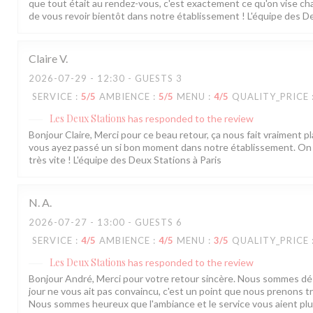
que tout était au rendez-vous, c'est exactement ce qu'on vise chaq
de vous revoir bientôt dans notre établissement ! L'équipe des De
Claire
V
2026-07-29
- 12:30 - GUESTS 3
SERVICE
:
5
/5
AMBIENCE
:
5
/5
MENU
:
4
/5
QUALITY_PRICE
Les Deux Stations
has responded to the review
Bonjour Claire, Merci pour ce beau retour, ça nous fait vraiment pla
vous ayez passé un si bon moment dans notre établissement. On 
très vite ! L'équipe des Deux Stations à Paris
N.
A
2026-07-27
- 13:00 - GUESTS 6
SERVICE
:
4
/5
AMBIENCE
:
4
/5
MENU
:
3
/5
QUALITY_PRICE
Les Deux Stations
has responded to the review
Bonjour André, Merci pour votre retour sincère. Nous sommes dés
jour ne vous ait pas convaincu, c'est un point que nous prenons tr
Nous sommes heureux que l'ambiance et le service vous aient pl