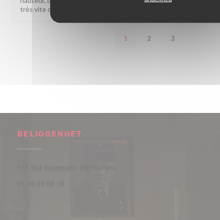
hauteur, du service à l'ambiance, ça nous fait vraiment plaisir. On
très vite dans notre établissement ! L'équipe des Deux Stations à
1
2
3
BELIGGENHET
((åpner i et nytt vindu))
131 Bld Exelmans 75016 Paris
01 46 51 89 19