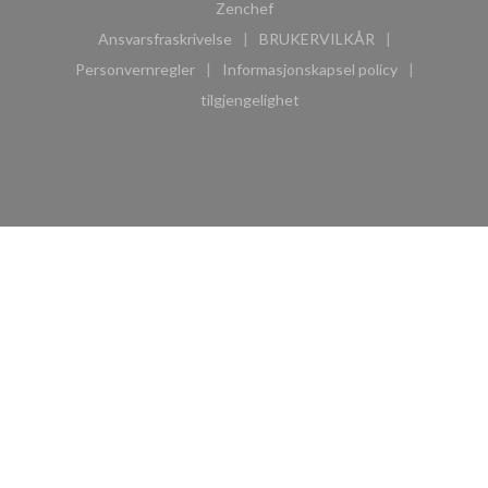
((åpner i et nytt vindu))
Zenchef
Ansvarsfraskrivelse
BRUKERVILKÅR
((åpner i et nytt vindu))
((åpner i et nytt vindu))
Personvernregler
Informasjonskapsel policy
((åpner i et nytt vindu))
((åpner i et nytt vindu))
tilgjengelighet
((åpner i et nytt vindu))