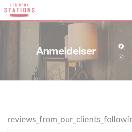
Panel for informasjonskapsler
Anmeldelser
Faceb
Insta
reviews_from_our_clients_follow