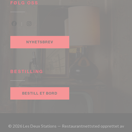
FØLG OSS
Facebook ((åpner i et nytt vindu))
Instagram ((åpner i et nytt vindu))
NYHETSBREV
BESTILLING
BESTILL ET BORD
© 2026 Les Deux Stations — Restaurantnettsted opprettet av