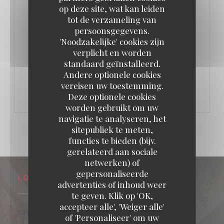
op deze site, wat kan leiden
tot de verzameling van
persoonsgegevens.
'Noodzakelijke' cookies zijn
verplicht en worden
standaard geïnstalleerd.
ELKE DAG VAN 17H00 TOT 21H00
Andere optionele cookies
LES HEURES JOYEUSES
vereisen uw toestemming.
Deze optionele cookies
worden gebruikt om uw
navigatie te analyseren, het
sitepubliek te meten,
functies te bieden (bijv.
gerelateerd aan sociale
netwerken) of
gepersonaliseerde
LOCATIE
advertenties of inhoud weer
te geven. Klik op 'OK,
accepteer alle', 'Weiger alle'
((opent in een nieuw venster))
131 Bld Exelmans 75016 Paris
of 'Personaliseer' om uw