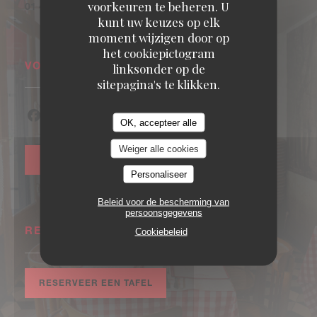
voorkeuren te beheren. U
01 46 51 89 19
kunt uw keuzes op elk
moment wijzigen door op
het cookiepictogram
VOLG ONS
linksonder op de
sitepagina's te klikken.
OK, accepteer alle
Facebook ((opent in een nieuw venster))
Instagram ((opent in een nieuw venster))
Weiger alle cookies
NIEUWSBRIEF
Personaliseer
Beleid voor de bescherming van
persoonsgegevens
RESERVERING
Cookiebeleid
RESERVEER EEN TAFEL