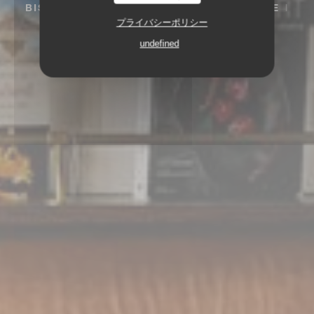
BISTRO / CUISINE FRANÇAISE / TERRASSE
131 BLD EXELMANS 75016 PARIS
プライバシーポリシー
undefined