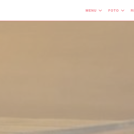
MENU
FOTO
R