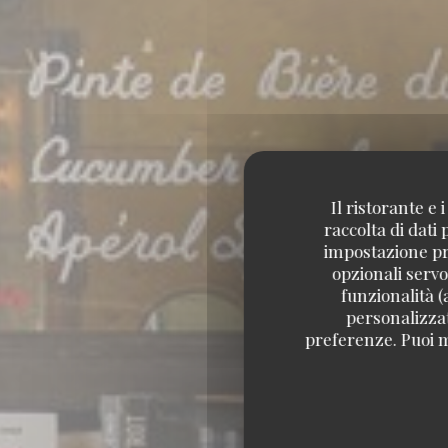
Il ristorante e
raccolta di dati
impostazione pre
opzionali servo
funzionalità (
personalizzati
preferenze. Puoi m
BISTROT / CU