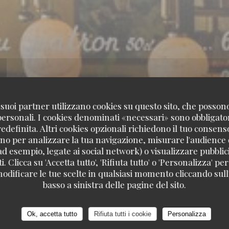
 i suoi partner utilizzano cookies su questo sito, che posso
 personali. I cookies denominati «necessari» sono obbligatori
definita. Altri cookies opzionali richiedono il tuo consens
no per analizzare la tua navigazione, misurare l'audience d
ad esempio, legate ai social network) o visualizzare pubblic
. Clicca su 'Accetta tutto', 'Rifiuta tutto' o 'Personalizza' per
odificare le tue scelte in qualsiasi momento cliccando sull'
basso a sinistra delle pagine del sito.
Ok, accetta tutto
Rifiuta tutti i cookie
Personalizza
CINA FRANCESE / TERRAZZA
131 BLD EXELMA