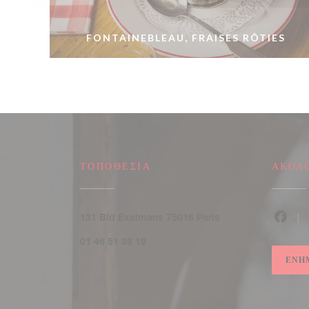
FONTAINEBLEAU, FRAISES RÔTIES
ΤΟΠΟΘΕΣΊΑ
ΑΚΟΛ
((ανοίγει σε νέο παράθ
131 Bld Exelmans 75016 Paris
Faceb
01 46 51 89 19
ΕΝΗ