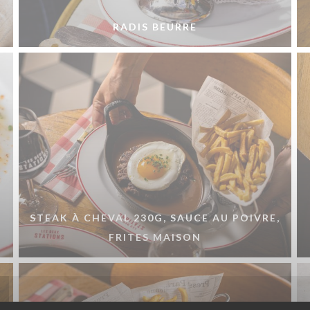
RADIS BEURRE
STEAK À CHEVAL 230G, SAUCE AU POIVRE,
FRITES MAISON