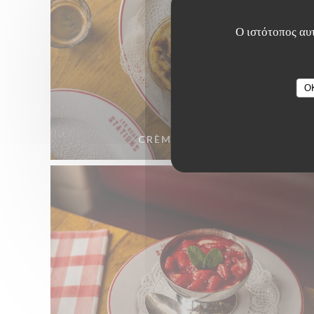
Ο ιστότοπος αυτ
O
CRÈME CARAMEL