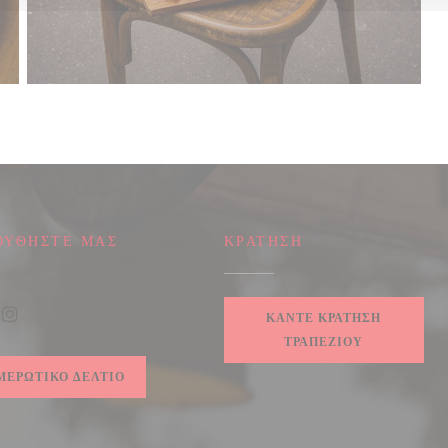
ΟΥΘΉΣΤΕ ΜΑΣ
ΚΡΆΤΗΣΗ
υρο))
ΚΆΝΤΕ ΚΡΆΤΗΣΗ
ook ((ανοίγει σε νέο παράθυρο))
Instagram ((ανοίγει σε νέο παράθυρο))
ΤΡΑΠΕΖΙΟΎ
ΜΕΡΩΤΙΚΌ ΔΕΛΤΊΟ