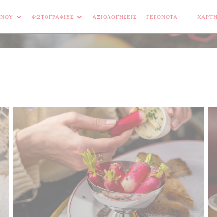
ΝΟΎ
ΦΩΤΟΓΡΑΦΊΕΣ
ΑΞΙΟΛΟΓΉΣΕΙΣ
ΓΕΓΟΝΌΤΑ
ΧΆΡΤΗ
((ΑΝΟΊΓΕ